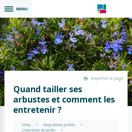
MENU
Imprimer la page
Quand tailler ses
arbustes et comment les
entretenir ?
Unep
>
Inspirations jardins
>
L’entretien du jardin
>