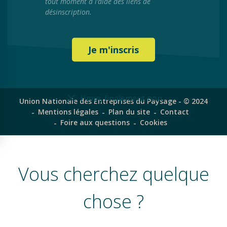
tout moment à l’aide des liens de
désinscription.
Hmm, finalement non
Union Nationale des Entreprises du Paysage - © 2024
Mentions légales
Plan du site
Contact
Foire aux questions
Cookies
Vous cherchez quelque
chose ?