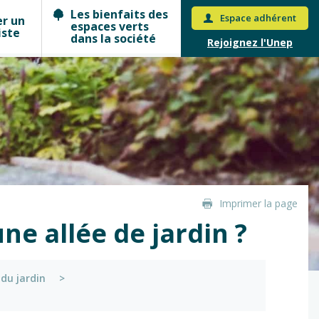
Les bienfaits des
Espace adhérent
er un
espaces verts
iste
dans la société
Rejoignez l'Unep
Imprimer la page
e allée de jardin ?
 du jardin
>