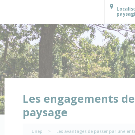
Localis
paysag
Les engagements des
paysage
Unep
>
Les avantages de passer par une ent