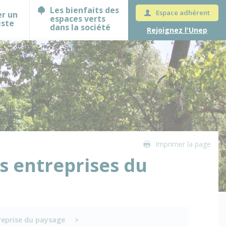
Les bienfaits des
Espace adhérent
er un
espaces verts
iste
dans la société
Rejoignez l'Unep
Imprimer la page
 entreprises du
reprise du paysage
>