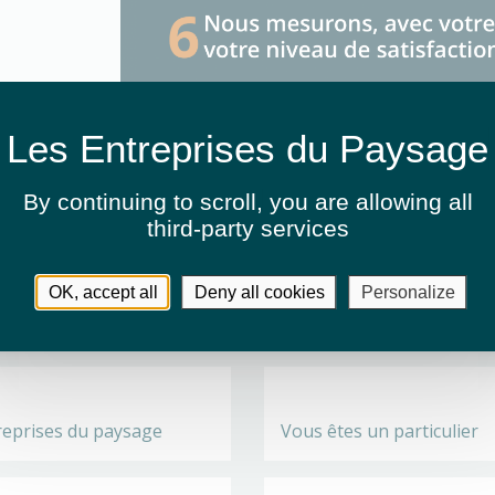
By continuing to scroll,
you are allowing all
third-party services
OK, accept all
Deny all cookies
Personalize
ubrique
eprises du paysage
Vous êtes un particulier