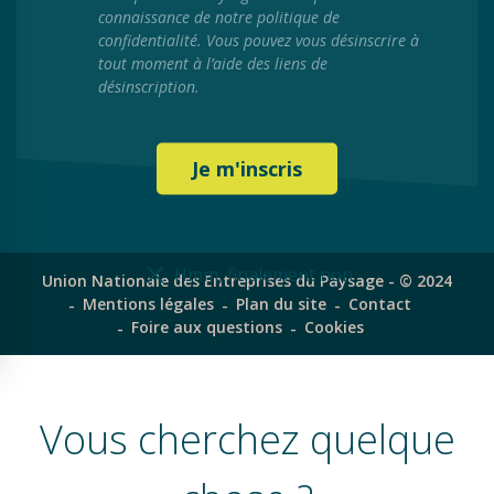
connaissance de notre politique de
confidentialité. Vous pouvez vous désinscrire à
tout moment à l’aide des liens de
désinscription.
Hmm, finalement non
Union Nationale des Entreprises du Paysage - © 2024
Mentions légales
Plan du site
Contact
Foire aux questions
Cookies
Vous cherchez quelque