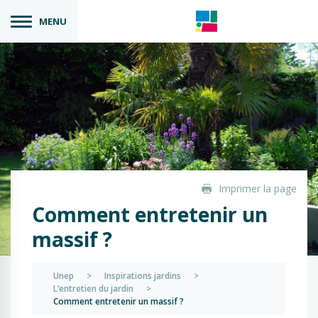
MENU
Imprimer la page
Comment entretenir un
massif ?
Unep
>
Inspirations jardins
>
L’entretien du jardin
>
Comment entretenir un massif ?