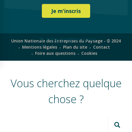
Hmm, finalement non
Union Nationale des Entreprises du Paysage - © 2024
Mentions légales
Plan du site
Contact
Foire aux questions
Cookies
Vous cherchez quelque
chose ?