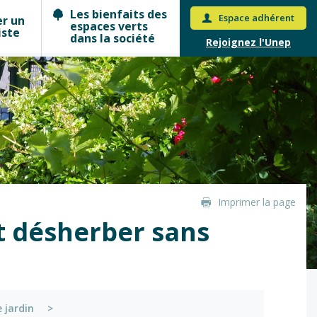
Les bienfaits des
Espace adhérent
er un
espaces verts
iste
dans la société
Rejoignez l'Unep
Imprimer la page
t désherber sans
 jardin
>