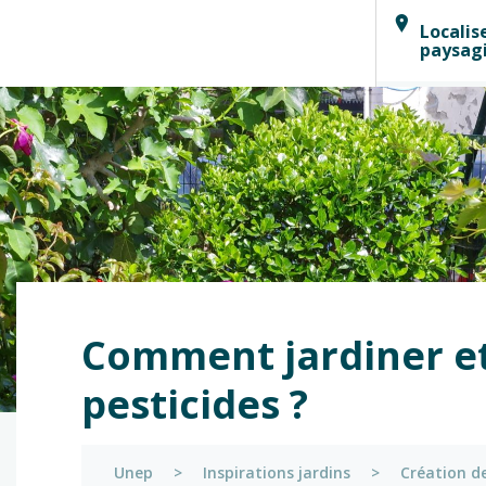
Localis
paysag
Comment jardiner e
pesticides ?
Unep
>
Inspirations jardins
>
Création de