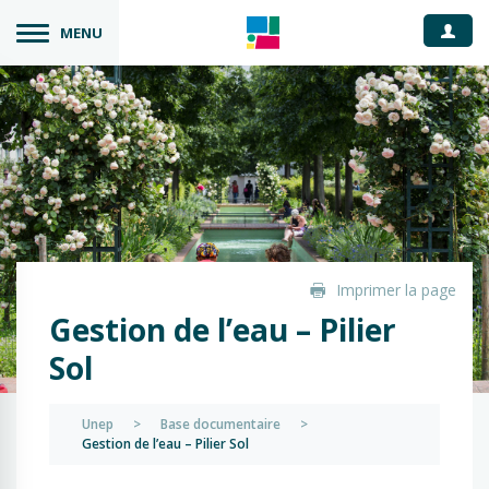
Espace
MENU
Imprimer la page
Gestion de l’eau – Pilier
Sol
Unep
>
Base documentaire
>
Gestion de l’eau – Pilier Sol