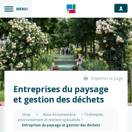
Espace
MENU
Imprimer la page
Entreprises du paysage
et gestion des déchets
Unep
>
Base documentaire
>
Techniques,
environnement et métiers spécialisés
>
Entreprises du paysage et gestion des déchets