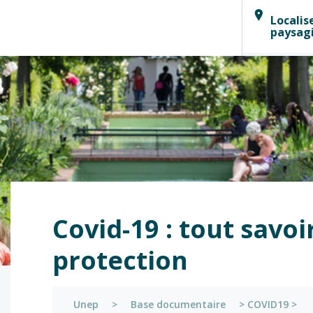
Localis
paysag
Covid-19 : tout savo
protection
Unep
>
Base documentaire
>
COVID19
>