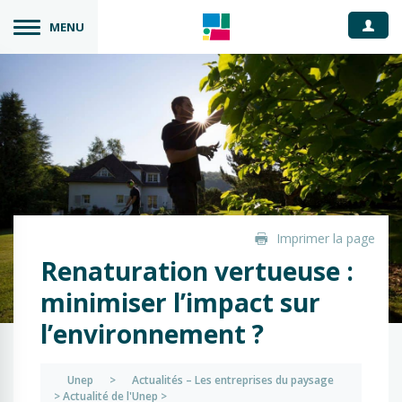
Espace
MENU
Imprimer la page
Renaturation vertueuse :
minimiser l’impact sur
l’environnement ?
Unep
>
Actualités – Les entreprises du paysage
>
Actualité de l'Unep
>