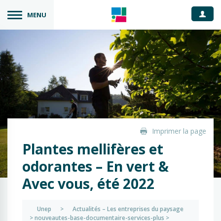
Espace
MENU
Imprimer la page
Plantes mellifères et
odorantes – En vert &
Avec vous, été 2022
Unep
>
Actualités – Les entreprises du paysage
>
nouveautes-base-documentaire-services-plus
>