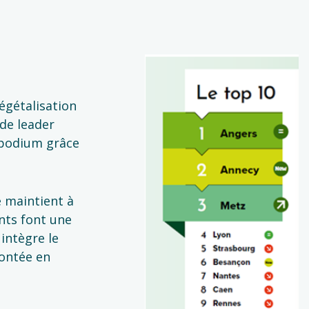
végétalisation
de leader
podium grâce
 maintient à
ants font une
 intègre le
montée en