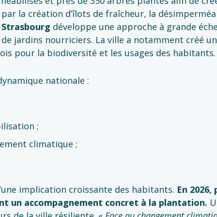
éabilisés et près de 350 arbres plantés afin de crée
ar la création d’îlots de fraîcheur, la désimperméab
,
Strasbourg
développe une approche à grande échel
de jardins nourriciers. La ville a notamment créé un
ois pour la biodiversité et les usages des habitants.
e dynamique nationale :
isation ;
ement climatique ;
’une implication croissante des habitants.
En 2026, 
ent un accompagnement concret à la plantation.
Un
s de la ville résiliente. «
Face au changement climatique