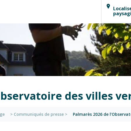
Localis
paysag
bservatoire des villes ve
age
>
Communiqués de presse
>
Palmarès 2026 de l’Observato