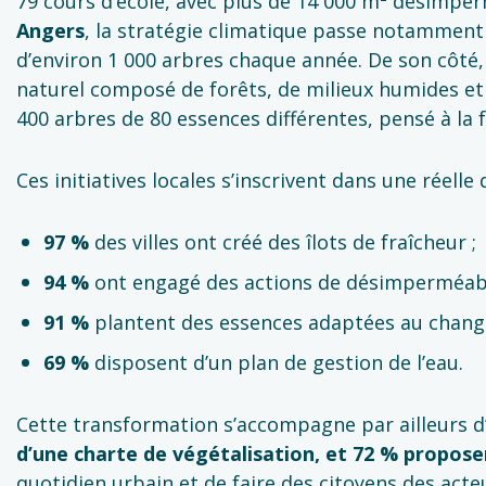
79 cours d’école, avec plus de 14 000 m² désimperm
Angers
, la stratégie climatique passe notamment p
d’environ 1 000 arbres chaque année. De son côté
naturel composé de forêts, de milieux humides et 
400 arbres de 80 essences différentes, pensé à la f
Ces initiatives locales s’inscrivent dans une réell
97 %
des villes ont créé des îlots de fraîcheur ;
94 %
ont engagé des actions de désimperméabil
91 %
plantent des essences adaptées au chang
69 %
disposent d’un plan de gestion de l’eau.
Cette transformation s’accompagne par ailleurs d
d’une charte de végétalisation, et 72 % propos
quotidien urbain et de faire des citoyens des acteur