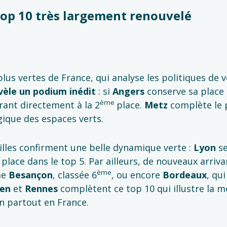
n top 10 très largement renouvelé
plus vertes de France, qui analyse les politiques de 
vèle un podium inédit
: si
Angers
conserve sa place 
ème
rant directement à la 2
place.
Metz
complète le 
gique des espaces verts.
villes confirment une belle dynamique verte :
Lyon
se
place dans le top 5. Par ailleurs, de nouveaux arriv
ème
me
Besançon
, classée 6
, ou encore
Bordeaux
, qui
en
et
Rennes
complètent ce top 10 qui illustre la 
n partout en France.