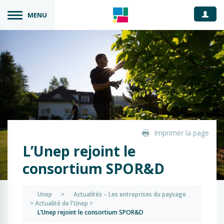
Espace
MENU
Imprimer la page
L’Unep rejoint le
consortium SPOR&D
Unep
>
Actualités – Les entreprises du paysage
>
Actualité de l'Unep
>
L’Unep rejoint le consortium SPOR&D