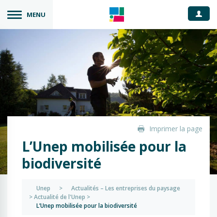
Espace
MENU
Imprimer la page
L’Unep mobilisée pour la
biodiversité
Unep
>
Actualités – Les entreprises du paysage
>
Actualité de l'Unep
>
L’Unep mobilisée pour la biodiversité