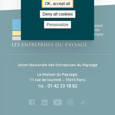
OK, accept all
Deny all cookies
Personalize
Union Nationale des Entreprises du Paysage
La Maison du Paysage,
11 rue de lourmel – 75015 Paris
01
42
33
18
82
Tél. :
Facebook
LinkedIn
Youtube
Instagram
Tiktok