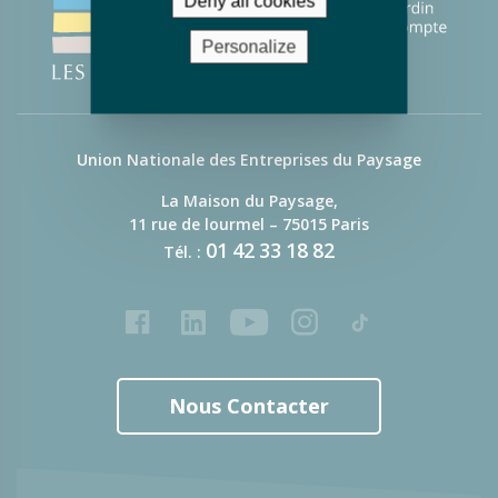
Deny all cookies
Personalize
Union Nationale des Entreprises du Paysage
La Maison du Paysage,
11 rue de lourmel – 75015 Paris
01
42
33
18
82
Tél. :
Facebook
LinkedIn
Youtube
Instagram
Tiktok
Nous Contacter