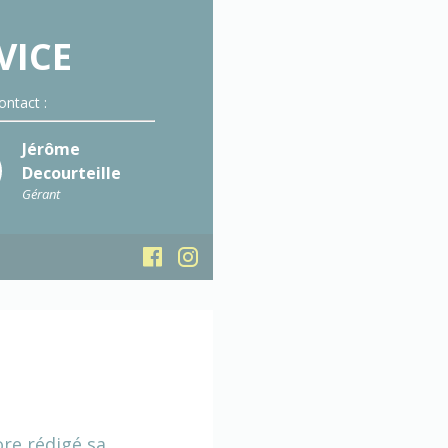
VICE
ontact :
Jérôme
Decourteille
Gérant
ore rédigé sa