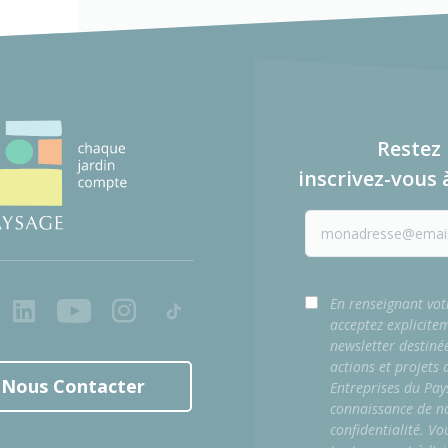
Restez 
inscrivez-vous 
ook
LinkedIn
Youtube
Instagram
Tiktok
En renseignant vot
acceptez explicite
newsletter destiné
actions et projets
Nous Contacter
Entreprises du Pay
connaissance de no
confidentialité. Vo