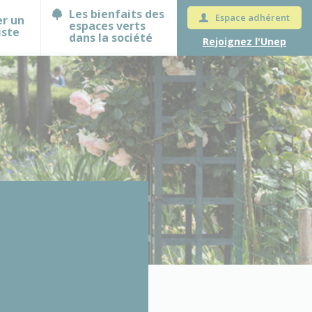
Les bienfaits des
Espace adhérent
er un
espaces verts
iste
dans la société
Rejoignez l'Unep