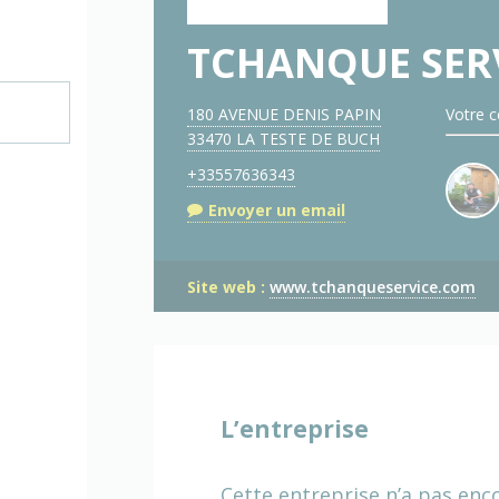
TCHANQUE SER
180 AVENUE DENIS PAPIN
Votre c
33470 LA TESTE DE BUCH
+33557636343
Envoyer un email
Site web :
www.tchanqueservice.com
L’entreprise
Cette entreprise n’a pas enc