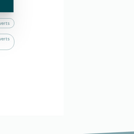
verts
verts