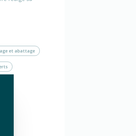
age et abattage
erts