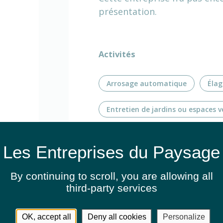
présentation.
Activités
Arrosage automatique
Élag
Entretien de jardins ou espaces v
Fauchage / Débroussaillage
Végétalisation des bâtiments
By continuing to scroll,
you are allowing all
third-party services
Végétalisation des bâtiments
Installation de murs végétalisés
OK, accept all
Deny all cookies
Personalize