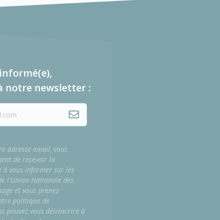
informé(e),
à notre newsletter :
re adresse email, vous
ment de recevoir la
e à vous informer sur les
 de l'Union Nationale des
sage et vous prenez
tre politique de
us pouvez vous désinscrire à