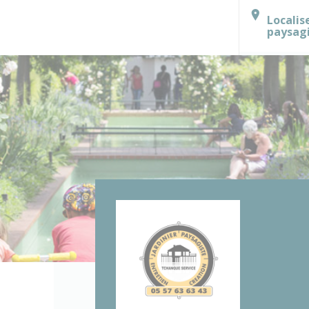
Localis
paysag