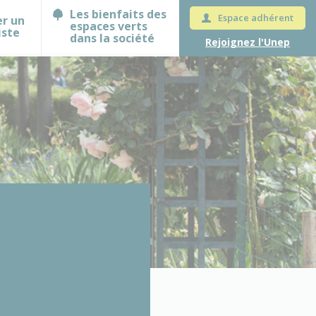
Les bienfaits des
Espace adhérent
er un
espaces verts
iste
dans la société
Rejoignez l'Unep