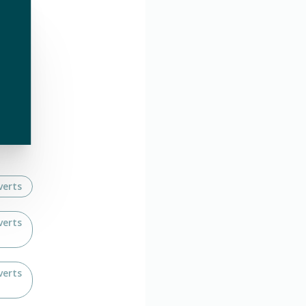
verts
verts
verts