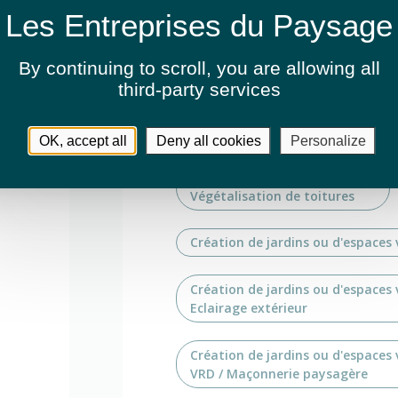
Fauchage / Débroussaillage
Végétalisation des bâtiments
By continuing to scroll,
you are allowing all
third-party services
Végétalisation des bâtiments
Installation de murs végétalisés
OK, accept all
Deny all cookies
Personalize
Végétalisation des bâtiments
Végétalisation de toitures
Création de jardins ou d'espaces 
Création de jardins ou d'espaces 
Eclairage extérieur
Création de jardins ou d'espaces 
VRD / Maçonnerie paysagère