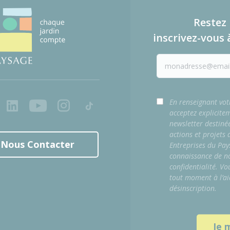
Restez 
inscrivez-vous 
ook
LinkedIn
Youtube
Instagram
Tiktok
En renseignant vot
acceptez explicite
newsletter destiné
actions et projets
Nous Contacter
Entreprises du Pay
connaissance de no
confidentialité. Vo
tout moment à l’ai
désinscription.