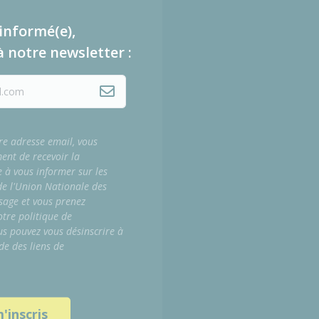
informé(e),
à notre newsletter :
re adresse email, vous
ment de recevoir la
e à vous informer sur les
 de l'Union Nationale des
sage et vous prenez
tre politique de
us pouvez vous désinscrire à
de des liens de