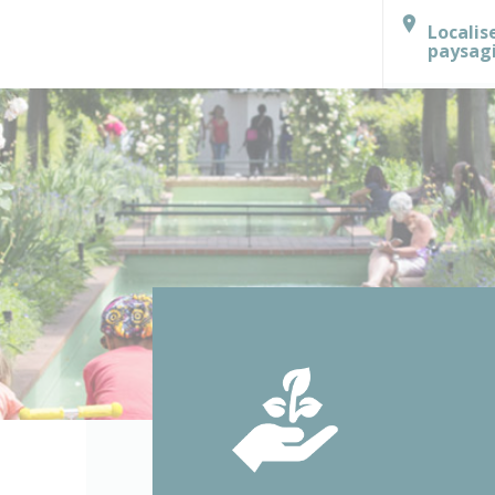
Localis
paysag