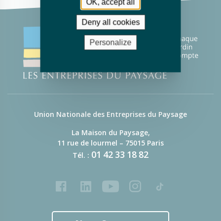
OK, accept all
Deny all cookies
Personalize
Union Nationale des Entreprises du Paysage
La Maison du Paysage,
11 rue de lourmel – 75015 Paris
01
42
33
18
82
Tél. :
Facebook
LinkedIn
Youtube
Instagram
Tiktok