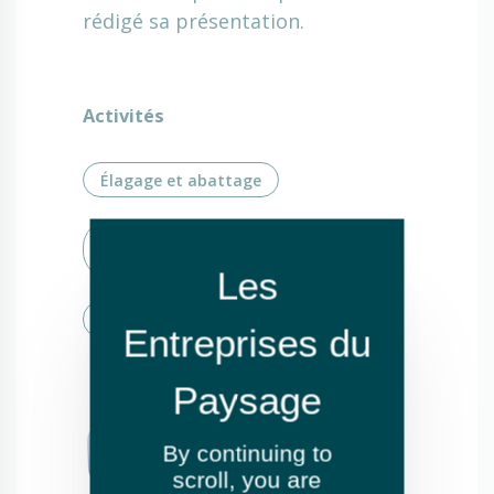
rédigé sa présentation.
Activités
Élagage et abattage
Entretien de jardins ou espaces
verts
Fauchage / Débroussaillage
By continuing to
scroll,
you are