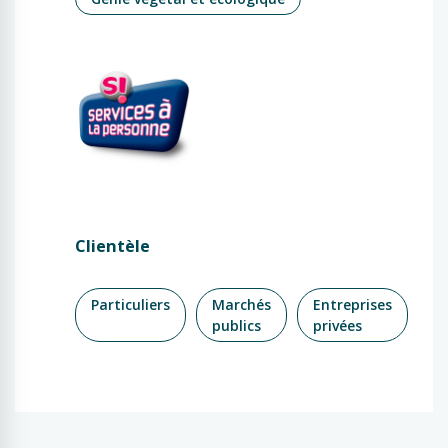
Clientèle
Particuliers
Marchés
Entreprises
publics
privées