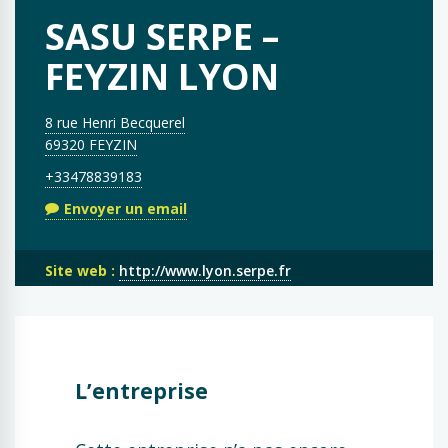
SASU SERPE –
FEYZIN LYON
8 rue Henri Becquerel
69320 FEYZIN
+33478839183
Envoyer un email
Site web :
http://www.lyon.serpe.fr
L’entreprise