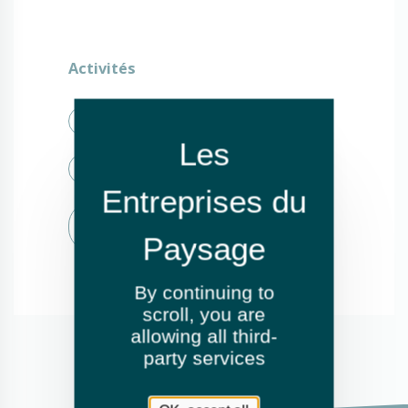
Activités
Élagage et abattage
Fauchage / Débroussaillage
Création de jardins ou d'espaces
verts
By continuing to
scroll,
you are
allowing all third-
party services