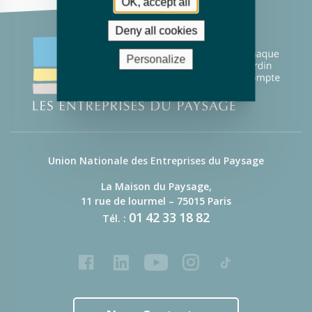
OK, accept all
Deny all cookies
Personalize
Union Nationale des Entreprises du Paysage
La Maison du Paysage,
11 rue de lourmel – 75015 Paris
01
42
33
18
82
Tél. :
Facebook
LinkedIn
Youtube
Instagram
Tiktok