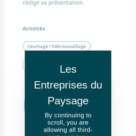
rédigé sa présentation.
Activités
Fauchage / Débroussaillage
Création de jardins ou d'espaces
verts
By continuing to
scroll,
you are
allowing all third-