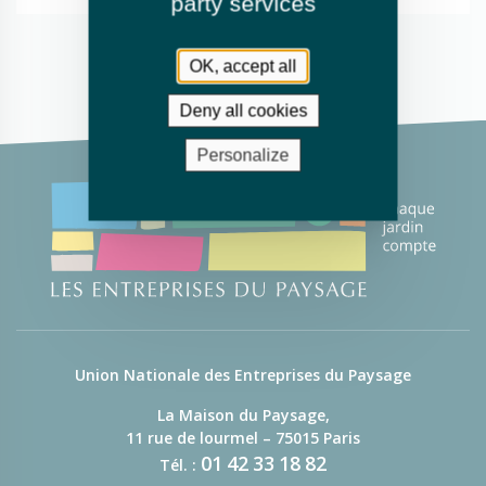
party services
OK, accept all
Deny all cookies
Personalize
Union Nationale des Entreprises du Paysage
La Maison du Paysage,
11 rue de lourmel – 75015 Paris
01
42
33
18
82
Tél. :