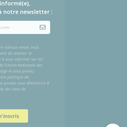
informé(e),
à notre newsletter :
re adresse email, vous
ment de recevoir la
e à vous informer sur les
 de l'Union Nationale des
sage et vous prenez
tre politique de
us pouvez vous désinscrire à
de des liens de