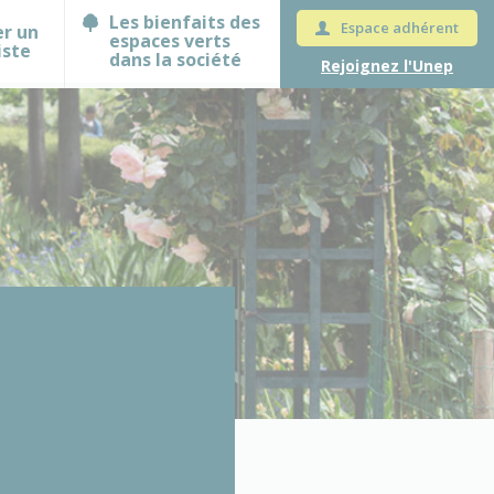
Les bienfaits des
Espace adhérent
er un
espaces verts
iste
dans la société
Rejoignez l'Unep