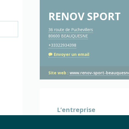
RENOV SPORT
36 route de Puchevillers
80600 BEAUQUESNE
+33322934398
Envoyer un email
Site web :
www.renov-sport-beauquesne
L’entreprise
Cette entreprise n’a pas enc