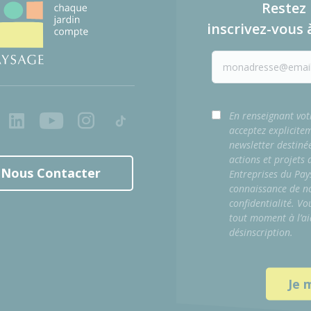
Restez 
inscrivez-vous 
ook
LinkedIn
Youtube
Instagram
Tiktok
En renseignant vot
acceptez explicite
newsletter destiné
actions et projets
Nous Contacter
Entreprises du Pay
connaissance de no
confidentialité. Vo
tout moment à l’ai
désinscription.