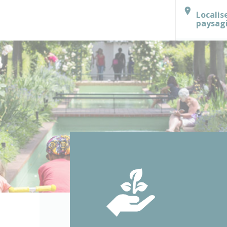
Localis
paysag