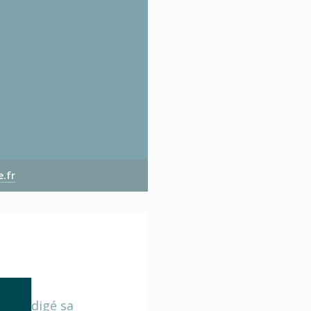
.fr
ore rédigé sa