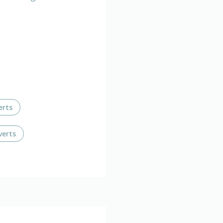
erts
verts