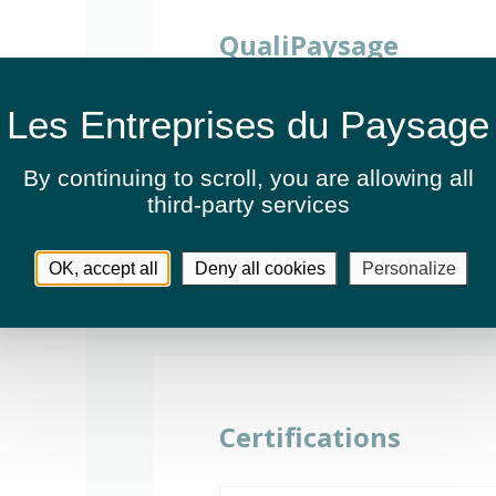
QualiPaysage
Qualifié QualiPaysage, rendez-vous sur
d'informations
By continuing to scroll,
you are allowing all
third-party services
OK, accept all
Deny all cookies
Personalize
Certifications