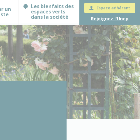
Les bienfaits des
Espace adhérent
er un
espaces verts
iste
dans la société
Rejoignez l'Unep