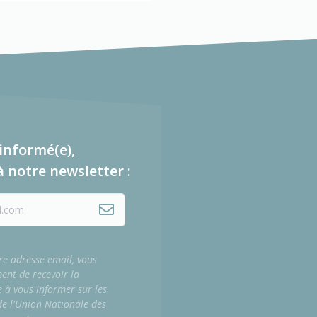
informé(e),
à notre newsletter :
re adresse email, vous
ment de recevoir la
e à vous informer sur les
 de l'Union Nationale des