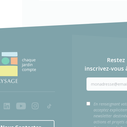
Restez 
inscrivez-vous 
ook
LinkedIn
Youtube
Instagram
Tiktok
En renseignant vot
acceptez explicite
newsletter destiné
actions et projets