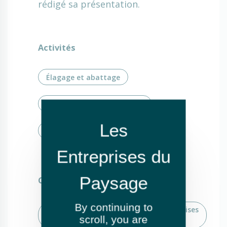
rédigé sa présentation.
Activités
Élagage et abattage
Fauchage / Débroussaillage
Reboisement Forestier
Clientèle
By continuing to
Particuliers
Marchés
Entreprises
scroll,
you are
publics
privées