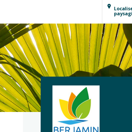
Localis
paysag