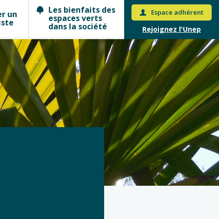
Les bienfaits des
Espace adhérent
er un
espaces verts
iste
dans la société
Rejoignez l'Unep