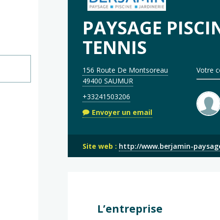
PAYSAGE PISCI
TENNIS
156 Route De Montsoreau
Votre c
49400 SAUMUR
+33241503206
Envoyer un email
Site web :
http://www.berjamin-paysage
L’entreprise