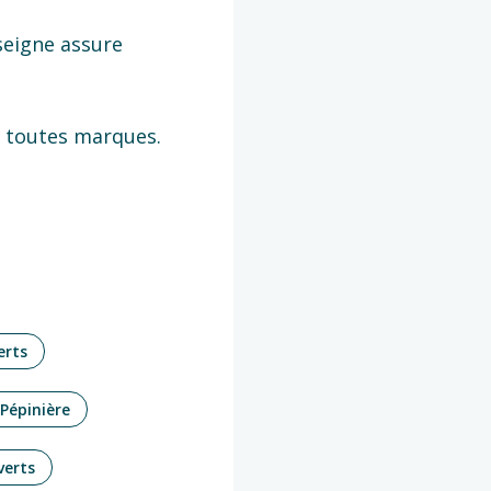
nseigne assure
s toutes marques.
erts
Pépinière
verts