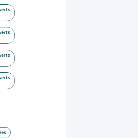
verts
verts
verts
verts
ées