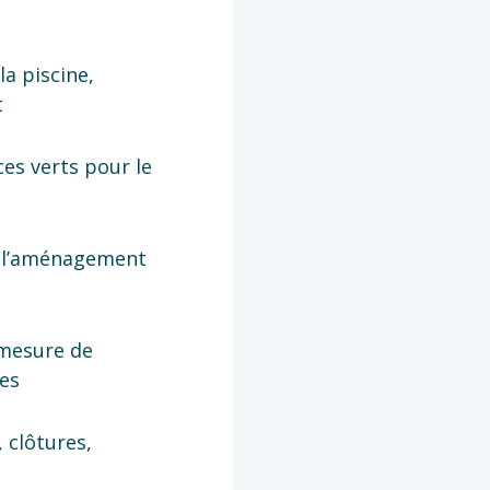
la piscine,
t
ces verts pour le
e l’aménagement
mesure de
ses
, clôtures,