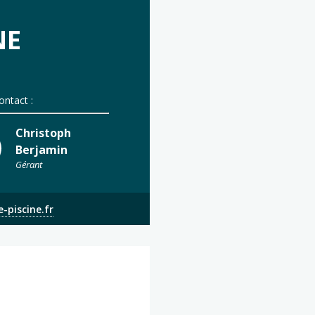
NE
ontact :
Christoph
Berjamin
Gérant
-piscine.fr