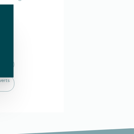
verts
verts