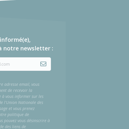
informé(e),
à notre newsletter :
re adresse email, vous
ment de recevoir la
e à vous informer sur les
 de l'Union Nationale des
sage et vous prenez
tre politique de
us pouvez vous désinscrire à
de des liens de