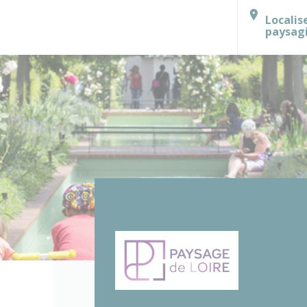
Localis
paysag