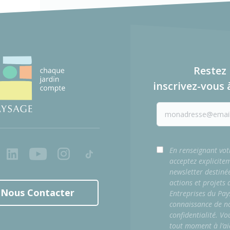
Restez 
inscrivez-vous 
ook
LinkedIn
Youtube
Instagram
Tiktok
En renseignant vot
acceptez explicite
newsletter destiné
actions et projets
Nous Contacter
Entreprises du Pay
connaissance de no
confidentialité. Vo
tout moment à l’ai