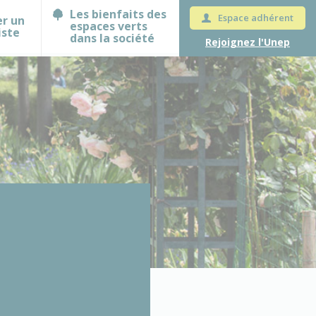
Les bienfaits des
Espace adhérent
er un
espaces verts
iste
dans la société
Rejoignez l'Unep