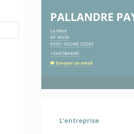
PALLANDRE PA
La Maze
BP 90030
63501 ISSOIRE CEDEX
+33473894585
Envoyer un email
L’entreprise