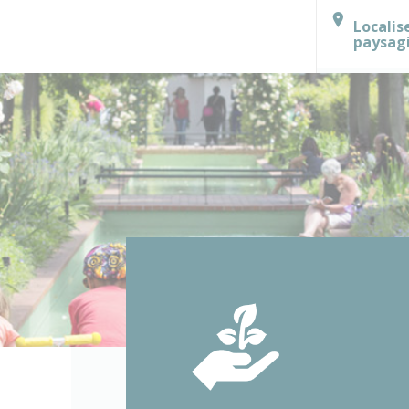
Localis
paysag