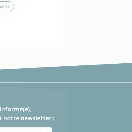
verts
informé(e),
à notre newsletter :