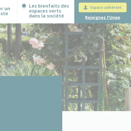
Les bienfaits des
Espace adhérent
er un
espaces verts
iste
dans la société
Rejoignez l'Unep