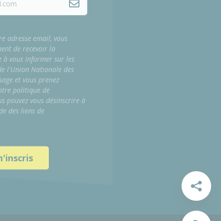
re adresse email, vous
ment de recevoir la
e à vous informer sur les
 de l'Union Nationale des
sage et vous prenez
tre politique de
us pouvez vous désinscrire à
de des liens de