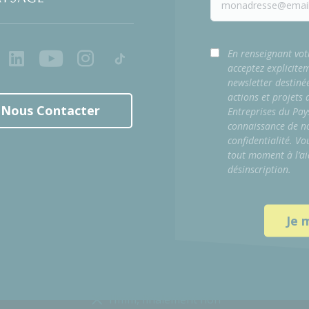
ook
LinkedIn
Youtube
Instagram
Tiktok
En renseignant vot
acceptez explicite
newsletter destiné
actions et projets
Nous Contacter
Entreprises du Pay
connaissance de no
confidentialité. Vo
tout moment à l’ai
désinscription.
Hmm, finalement non