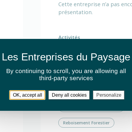
Cette entreprise n’a pas enc
présentation.
Activités
Arrosage automatique
Entretien de jardins ou espaces v
By continuing to scroll,
you are allowing all
third-party services
Entretien de jardins ou espaces v
Routes & autoroutes
OK, accept all
Deny all cookies
Personalize
Fauchage / Débroussaillage
Reboisement Forestier