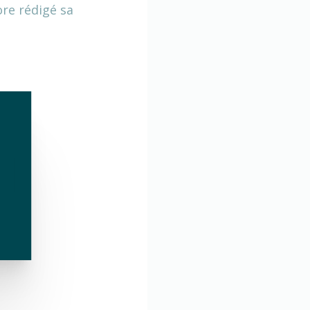
ore rédigé sa
erts
erts