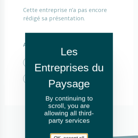
Cette entreprise n’a pas encore
rédigé sa présentation.
Activités
Élagage et abattage
Fauchage / Débroussaillage
By continuing to
scroll,
you are
allowing all third-
party services