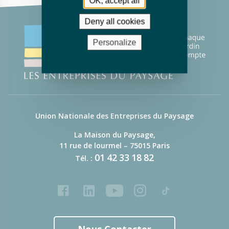
OK, accept all
Deny all cookies
Personalize
Union Nationale des Entreprises du Paysage
La Maison du Paysage,
11 rue de lourmel – 75015 Paris
01
42
33
18
82
Tél. :
Facebook
LinkedIn
Youtube
Instagram
Tiktok