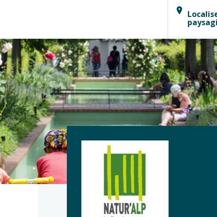
Localis
paysag