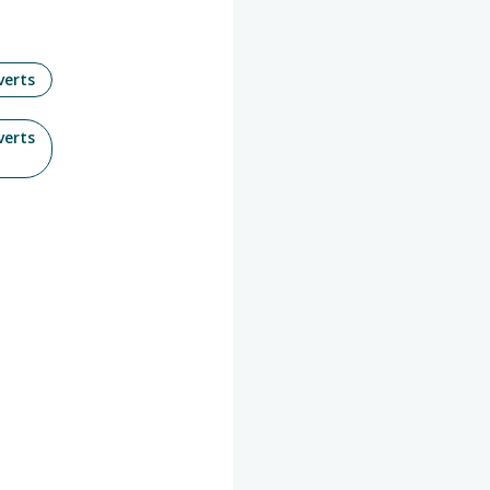
verts
verts