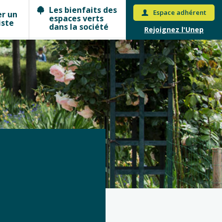
Les bienfaits des
Espace adhérent
er un
espaces verts
iste
dans la société
Rejoignez l'Unep