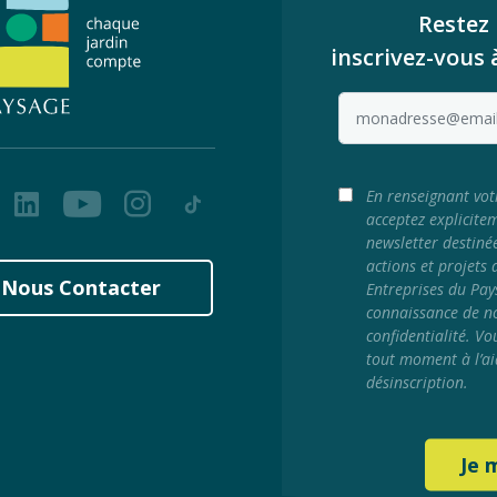
Restez 
inscrivez-vous 
ook
LinkedIn
Youtube
Instagram
Tiktok
En renseignant vot
acceptez explicite
newsletter destiné
actions et projets
Nous Contacter
Entreprises du Pay
connaissance de no
confidentialité. Vo
tout moment à l’ai
désinscription.