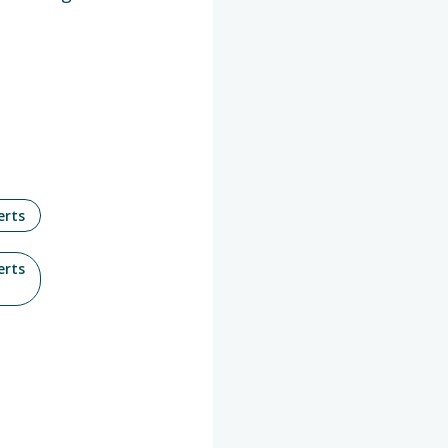
erts
erts