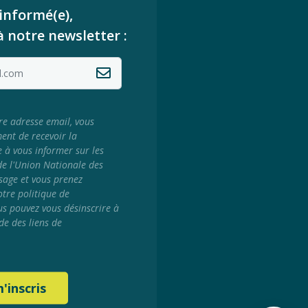
informé(e),
à notre newsletter :
re adresse email, vous
ment de recevoir la
e à vous informer sur les
 de l'Union Nationale des
sage et vous prenez
tre politique de
us pouvez vous désinscrire à
de des liens de