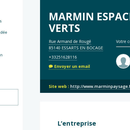
MARMIN ESPAC
ns
VERTS
ndée
Rue Armand de Rougé
Votre c
85140 ESSARTS EN BOCAGE
in
+33251628116
Envoyer un email
Site web :
http://www.marminpaysage.
L’entreprise