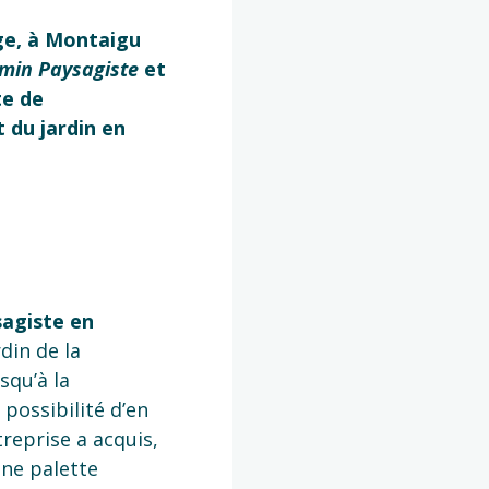
ge, à Montaigu
min Paysagiste
et
te de
 du jardin en
agiste en
din de la
squ’à la
 possibilité d’en
treprise a acquis,
une palette