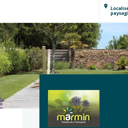
Localis
paysag