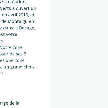
 sa création,
Verts a ouvert un
en avril 2016, et
s de Montaigu en
ez dans le Bocage,
st votre
ts
 Notre zone
tour de ses 3
rez une zone
c un grand choix
ns.
arge de la