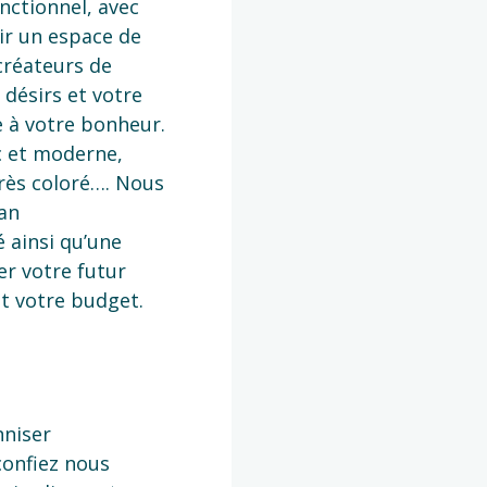
nctionnel, avec
oir un espace de
créateurs de
 désirs et votre
e à votre bonheur.
c et moderne,
rès coloré…. Nous
an
 ainsi qu’une
er votre futur
t votre budget.
nniser
 confiez nous