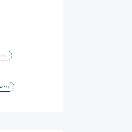
erts
verts