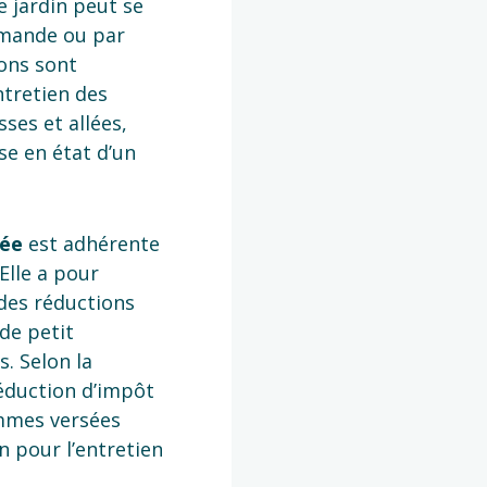
e jardin peut se
emande ou par
ons sont
ntretien des
ses et allées,
se en état d’un
dée
est adhérente
Elle a pour
 des réductions
de petit
s. Selon la
déduction d’impôt
ommes versées
n pour l’entretien