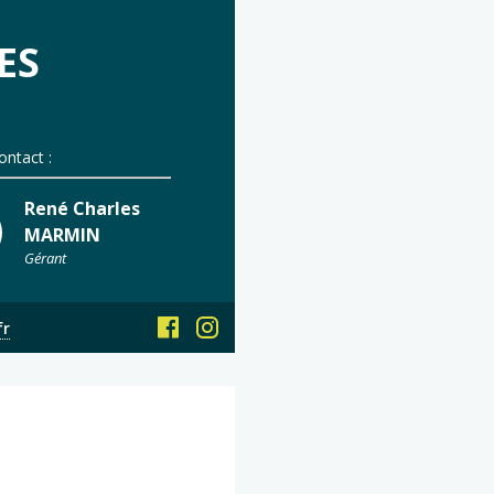
ES
ontact :
René Charles
MARMIN
Gérant
fr