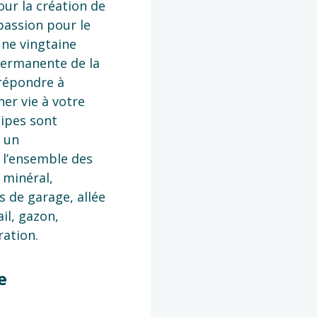
ur la création de
passion pour le
une vingtaine
permanente de la
répondre à
er vie à votre
uipes sont
r un
 l’ensemble des
 minéral,
s de garage, allée
ail, gazon,
ation.
e