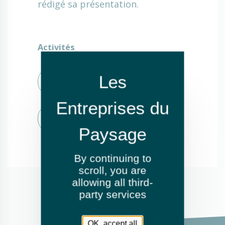
rédigé sa présentation.
Activités
Entretien de jardins ou espaces
verts
Création de jardins ou d'espaces
verts
By continuing to
scroll,
you are
allowing all third-
party services
OK, accept all