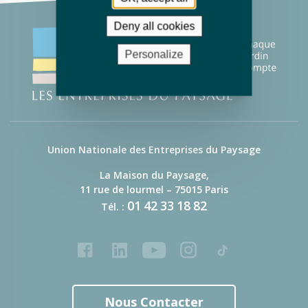
Deny all cookies
Personalize
Union Nationale des Entreprises du Paysage
La Maison du Paysage,
11 rue de lourmel – 75015 Paris
01
42
33
18
82
Tél. :
Facebook
LinkedIn
Youtube
Instagram
Tiktok
Nous Contacter