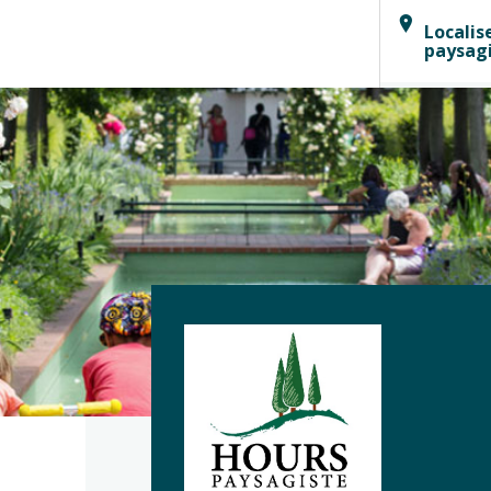
Localis
paysag