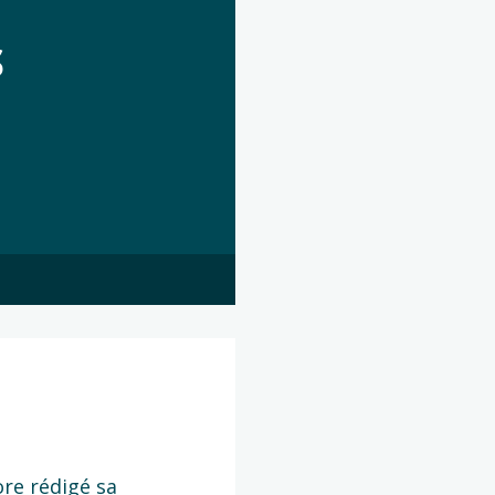
S
ore rédigé sa