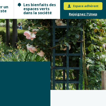
Les bienfaits des
Espace adhérent
er un
espaces verts
iste
dans la société
Rejoignez l'Unep