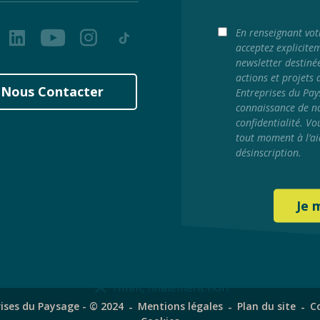
ook
LinkedIn
Youtube
Instagram
Tiktok
En renseignant vot
acceptez explicite
newsletter destiné
actions et projets
Nous Contacter
Entreprises du Pay
connaissance de no
confidentialité. Vo
tout moment à l’ai
désinscription.
Hmm, finalement non
ises du Paysage - © 2024
Mentions légales
Plan du site
C