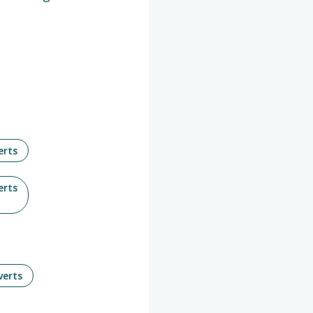
erts
erts
verts