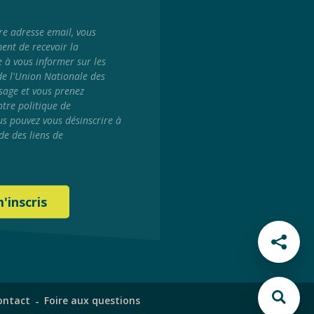
re adresse email, vous
ment de recevoir la
e à vous informer sur les
 de l'Union Nationale des
sage et vous prenez
tre politique de
us pouvez vous désinscrire à
de des liens de
ontact
Foire aux questions