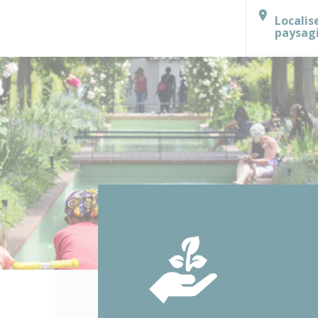
Localis
paysag