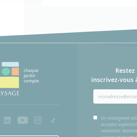
Restez 
inscrivez-vous 
ook
LinkedIn
Youtube
Instagram
Tiktok
En renseignant vot
acceptez explicite
newsletter destiné