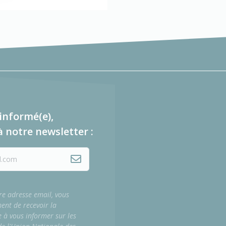
informé(e),
à notre newsletter :
re adresse email, vous
ment de recevoir la
e à vous informer sur les