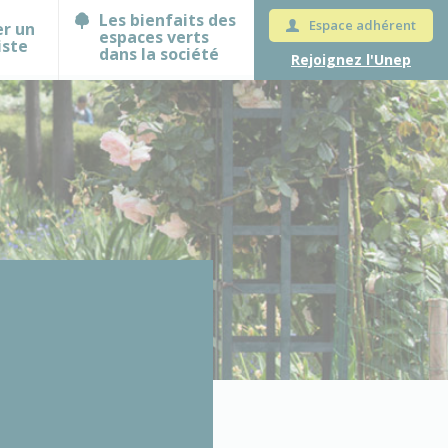
Les bienfaits des
Espace adhérent
er un
espaces verts
iste
dans la société
Rejoignez l'Unep