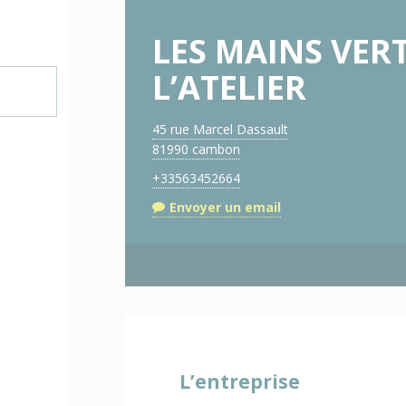
LES MAINS VER
L’ATELIER
45 rue Marcel Dassault
81990 cambon
+33563452664
Envoyer un email
L’entreprise