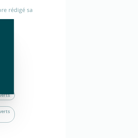
ore rédigé sa
erts
verts
verts