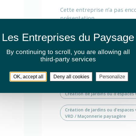
Cette entreprise n’a pas enc
présentation.
Activités
By continuing to scroll,
you are allowing all
third-party services
Élagage et abattage
OK, accept all
Deny all cookies
Personalize
Entretien de jardins ou espaces v
Création de jardins ou d'espaces 
Création de jardins ou d'espaces 
VRD / Maçonnerie paysagère