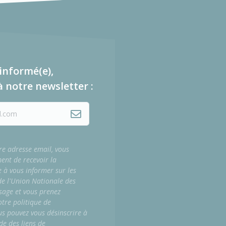
informé(e),
à notre newsletter :
re adresse email, vous
ment de recevoir la
e à vous informer sur les
 de l'Union Nationale des
sage et vous prenez
tre politique de
us pouvez vous désinscrire à
de des liens de