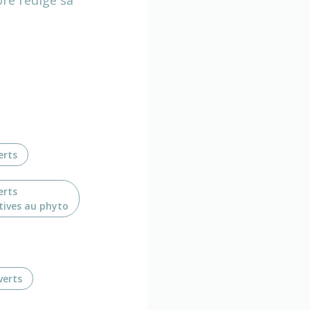
erts
erts
atives au phyto
verts