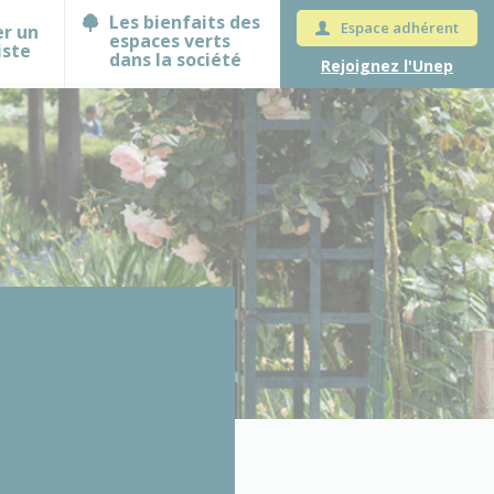
Les bienfaits des
Espace adhérent
er un
espaces verts
iste
dans la société
Rejoignez l'Unep