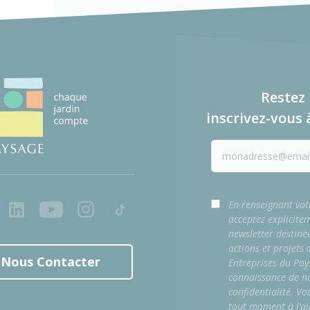
Restez 
inscrivez-vous 
ook
LinkedIn
Youtube
Instagram
Tiktok
En renseignant vot
acceptez explicite
newsletter destiné
actions et projets
Nous Contacter
Entreprises du Pay
connaissance de no
confidentialité. Vo
tout moment à l’ai