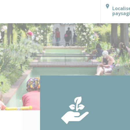
Localis
paysag