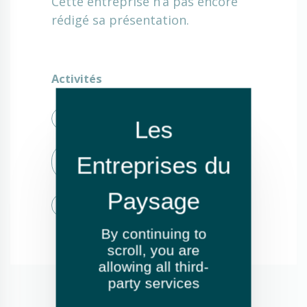
Cette entreprise n’a pas encore
rédigé sa présentation.
Activités
Élagage et abattage
Entretien de jardins ou espaces
verts
Fauchage / Débroussaillage
By continuing to
scroll,
you are
allowing all third-
party services