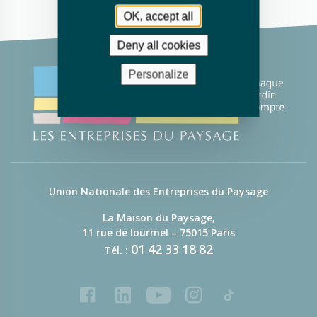
OK, accept all
Deny all cookies
Personalize
Union Nationale des Entreprises du Paysage
La Maison du Paysage,
11 rue de lourmel – 75015 Paris
01
42
33
18
82
Tél. :
Facebook
LinkedIn
Youtube
Instagram
Tiktok