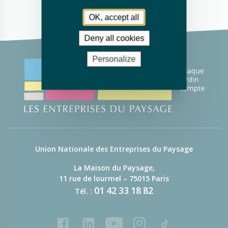
OK, accept all
Deny all cookies
Personalize
Union Nationale des Entreprises du Paysage
La Maison du Paysage,
11 rue de lourmel – 75015 Paris
01
42
33
18
82
Tél. :
Facebook
LinkedIn
Youtube
Instagram
Tiktok