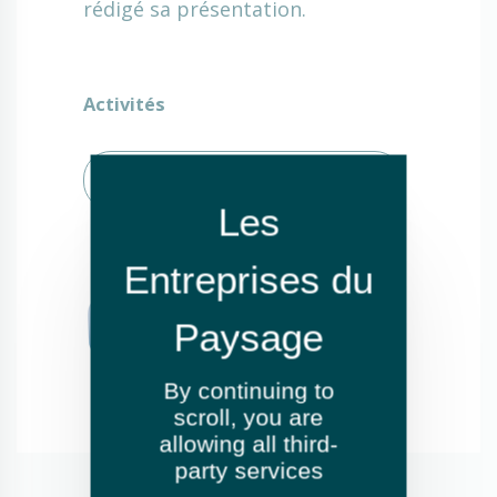
rédigé sa présentation.
Activités
Entretien de jardins ou espaces
verts
By continuing to
scroll,
you are
allowing all third-
party services