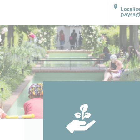
Localis
paysag