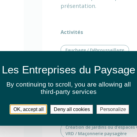
présentation.
Activités
Fauchage / Débroussaillage
Création de jardins ou d'espaces 
Création de jardins ou d'espaces 
By continuing to scroll,
you are allowing all
Eclairage extérieur
third-party services
Création de jardins ou d'espaces 
OK, accept all
Deny all cookies
Personalize
Réalisation de terrasses
Création de jardins ou d'espaces 
VRD / Maçonnerie paysagère