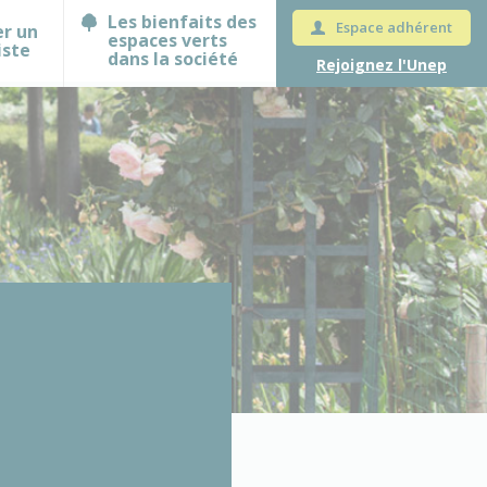
Les bienfaits des
Espace adhérent
er un
espaces verts
iste
dans la société
Rejoignez l'Unep