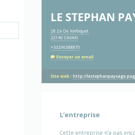
LE STEPHAN PA
28 Za De Kerbiquet
22140 CAVAN
+33296388875
Envoyer un email
Site web :
http://lestephanpaysage.pag
L’entreprise
Cette entreprise n’a pas enc