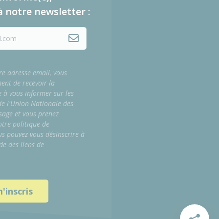
à notre newsletter :
re adresse email, vous
ment de recevoir la
e à vous informer sur les
 de l'Union Nationale des
sage et vous prenez
tre politique de
us pouvez vous désinscrire à
de des liens de