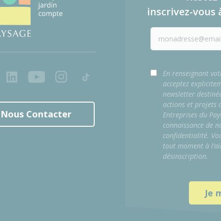
inscrivez-vous 
ook
LinkedIn
Youtube
Instagram
Tiktok
En renseignant vot
acceptez explicite
newsletter destiné
actions et projets
Nous Contacter
Entreprises du Pay
connaissance de no
confidentialité. Vo
tout moment à l’ai
désinscription.