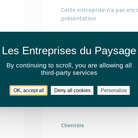
Cette entreprise n’a pas enc
présentation.
Activités
Arrosage automatique
By continuing to scroll,
you are allowing all
third-party services
Entretien de jardins ou espaces v
OK, accept all
Deny all cookies
Personalize
Création de jardins ou d'espaces 
Clientèle