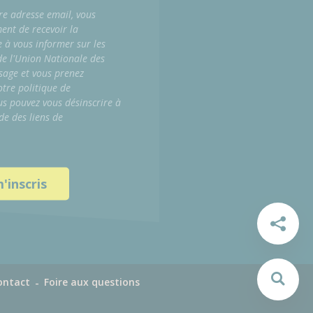
re adresse email, vous
ment de recevoir la
e à vous informer sur les
 de l'Union Nationale des
sage et vous prenez
tre politique de
us pouvez vous désinscrire à
de des liens de
ontact
Foire aux questions