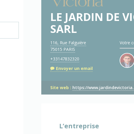
LE JARDIN DE V
SARL
116, Rue Falguière
Votre c
75015 PARIS
+33147832320
Envoyer un email
Site web :
https://www.jardindevictoria
L’entreprise