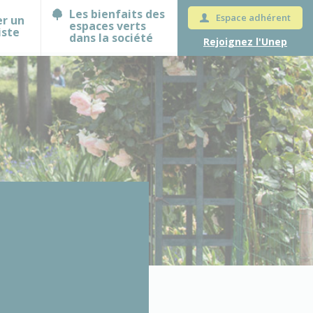
Les bienfaits des
Espace adhérent
er un
espaces verts
iste
dans la société
Rejoignez l'Unep