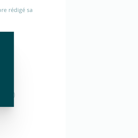
ore rédigé sa
erts
verts