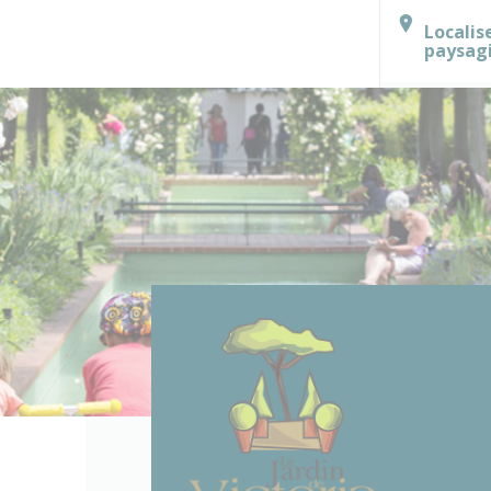
Localis
paysag