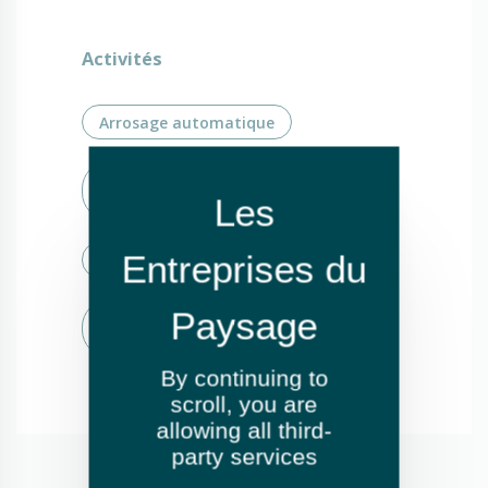
Activités
Arrosage automatique
Création de jardins ou d'espaces
verts
Élagage et abattage
Entretien de jardins ou espaces
verts
By continuing to
scroll,
you are
allowing all third-
party services