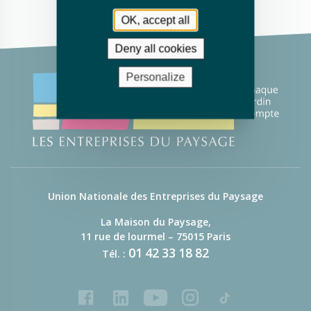
OK, accept all
Deny all cookies
Personalize
Union Nationale des Entreprises du Paysage
La Maison du Paysage,
11 rue de lourmel – 75015 Paris
01
42
33
18
82
Tél. :
Facebook
LinkedIn
Youtube
Instagram
Tiktok