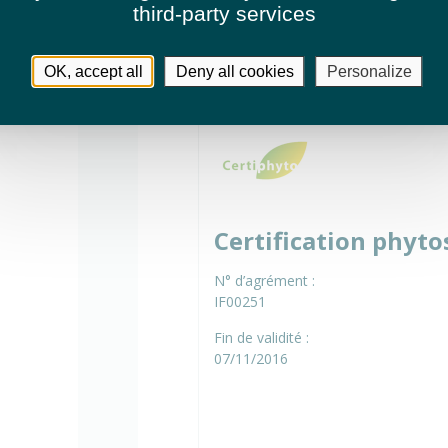
third-party services
Certifications
OK, accept all
Deny all cookies
Personalize
Certification phyto
N° d’agrément :
IF00251
Fin de validité :
07/11/2016