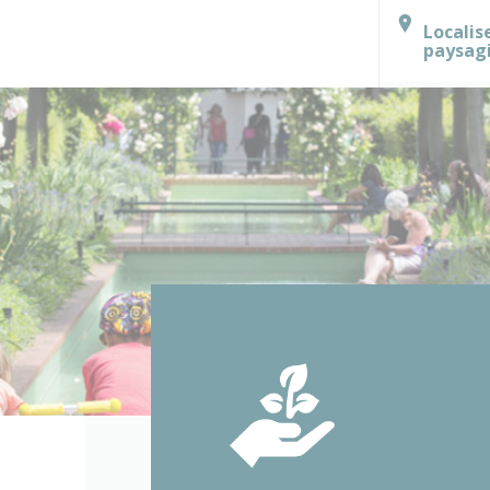
Localis
paysag