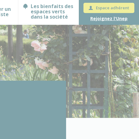
Les bienfaits des
Espace adhérent
er un
espaces verts
iste
dans la société
Rejoignez l'Unep