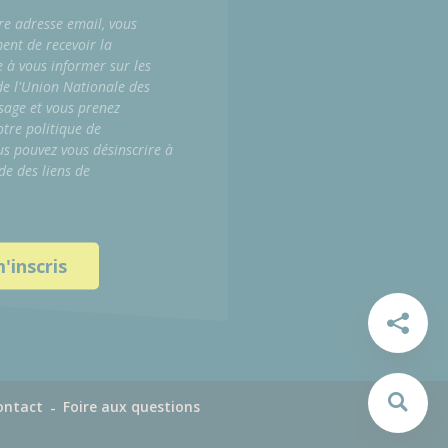
re adresse email, vous
ment de recevoir la
e à vous informer sur les
 de l'Union Nationale des
sage et vous prenez
tre politique de
us pouvez vous désinscrire à
de des liens de
ontact
Foire aux questions