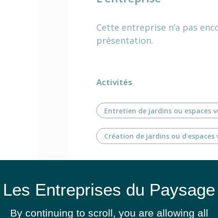
Cette entreprise n’a pas enc
présentation.
Activités
Entretien de jardins ou espaces v
Création de jardins ou d'espaces 
By continuing to scroll,
you are allowing all