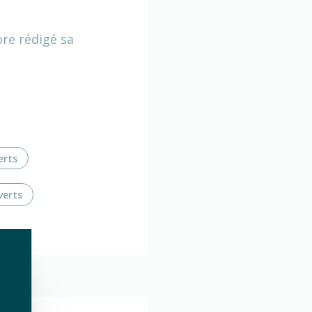
ore rédigé sa
erts
verts