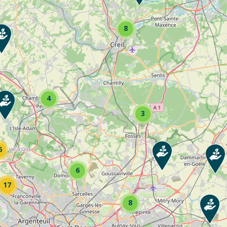
Consultez la fiche pour voir toutes les activités de l’entreprise
8
auchage / Débroussaillage ... Consultez la fiche pour voir toutes les activités de 
4
3
6
rts ... Consultez la fiche pour voir toutes les activités de l’entreprise
6
17
8
utes & autoroutes ... Consultez la fiche pour voir toutes les activités de l’entrep