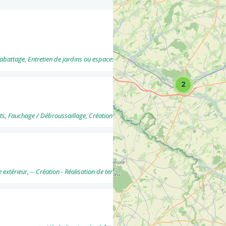
vées
ttage, Entretien de jardins ou espaces verts, Végétalisation des bâtiments ... Cons
2
s, Fauchage / Débroussaillage, Création de jardins ou espaces verts
e extérieur, -- Création - Réalisation de terrasses, -- Création - VRD / Maçonnerie 