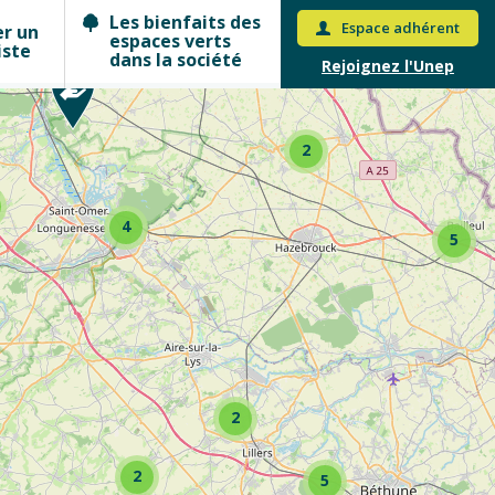
Les bienfaits des
Espace adhérent
er un
espaces verts
iste
dans la société
Rejoignez l'Unep
2
4
5
2
2
5