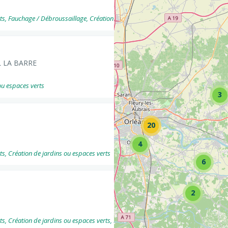
Fauchage / Débroussaillage, Création de jardins ou espaces verts, -- Création - Écla
L LA BARRE
ou espaces verts
3
20
4
s, Création de jardins ou espaces verts
6
2
s, Création de jardins ou espaces verts, Paysagisme d'intérieur