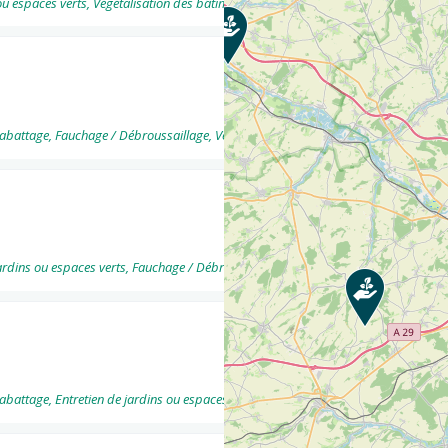
u espaces verts, Végétalisation des bâtiments, -- Végétalisation - Végétalisation d
ttage, Fauchage / Débroussaillage, Végétalisation des bâtiments ... Consultez la f
ins ou espaces verts, Fauchage / Débroussaillage, Création de jardins ou espaces ve
ttage, Entretien de jardins ou espaces verts, Végétalisation des bâtiments ... Cons