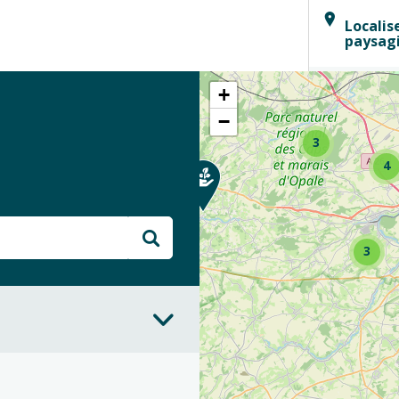
Localis
paysag
+
−
3
4
3