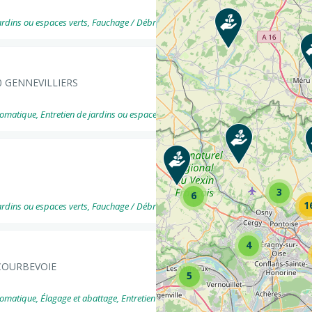
ins ou espaces verts, Fauchage / Débroussaillage, Végétalisation des bâtiments ... 
30 GENNEVILLIERS
ique, Entretien de jardins ou espaces verts, -- Entretien - Routes & autoroutes, F
3
6
1
ins ou espaces verts, Fauchage / Débroussaillage, Création de jardins ou espaces ve
4
COURBEVOIE
5
ique, Élagage et abattage, Entretien de jardins ou espaces verts, -- Entretien - Ro