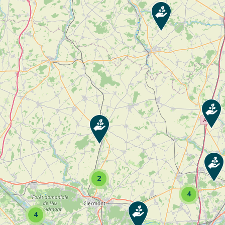
s alternatives au phyto ... Consultez la fiche pour voir toutes les activités de l’en
2
4
4