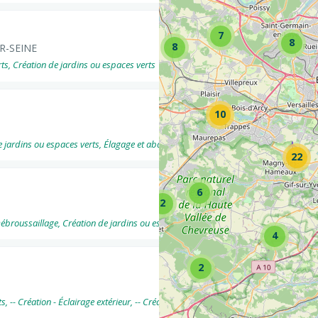
7
8
8
UR-SEINE
ts, Création de jardins ou espaces verts
10
rdins ou espaces verts, Élagage et abattage, Entretien de jardins ou espaces verts .
22
6
2
broussaillage, Création de jardins ou espaces verts
4
2
 -- Création - Éclairage extérieur, -- Création - VRD / Maçonnerie paysagère, Entr