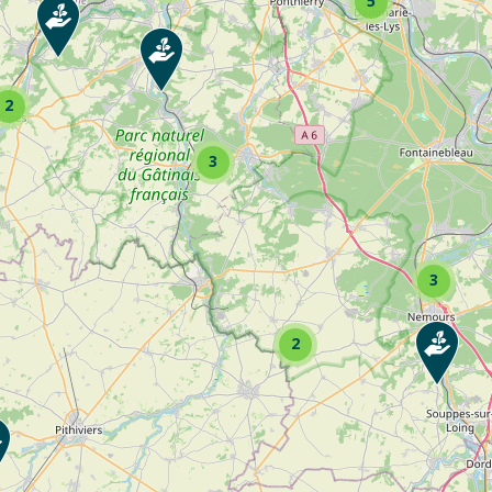
5
2
tez la fiche pour voir toutes les activités de l’entreprise
3
3
2