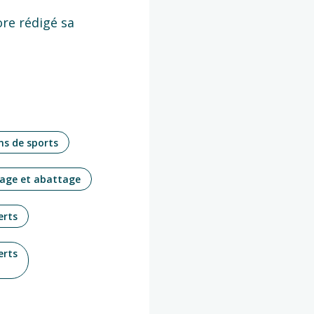
ore rédigé sa
ns de sports
age et abattage
erts
erts