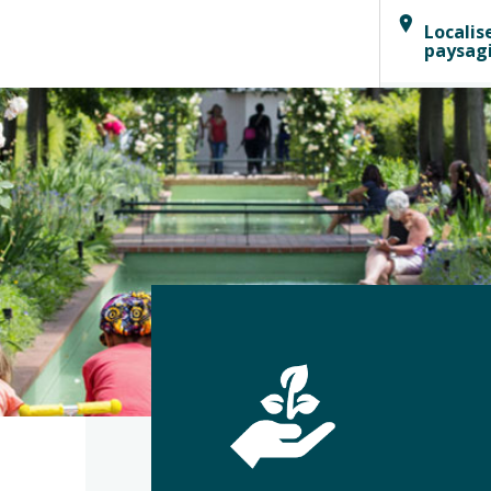
Localis
paysag