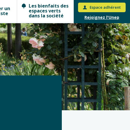
Les bienfaits des
Espace adhérent
er un
espaces verts
iste
dans la société
Rejoignez l'Unep