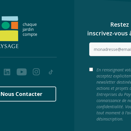
Restez 
inscrivez-vous 
ook
LinkedIn
Youtube
Instagram
Tiktok
En renseignant vot
acceptez explicite
newsletter destiné
actions et projets
Nous Contacter
Entreprises du Pay
connaissance de no
confidentialité. Vo
tout moment à l’ai
désinscription.