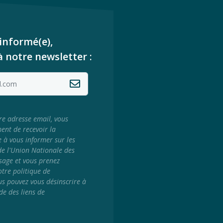
informé(e),
à notre newsletter :
re adresse email, vous
ment de recevoir la
e à vous informer sur les
 de l'Union Nationale des
sage et vous prenez
tre politique de
us pouvez vous désinscrire à
de des liens de