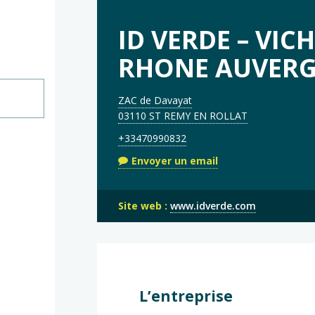
ID VERDE – VICH
RHONE AUVER
ZAC de Davayat
03110 ST REMY EN ROLLAT
+33470990832
Envoyer un email
Site web :
www.idverde.com
L’entreprise