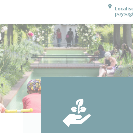
Localis
paysag