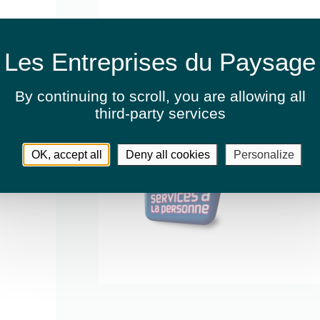
Activités
Entretien de jardins ou espaces v
By continuing to scroll,
you are allowing all
third-party services
Fauchage / Débroussaillage
OK, accept all
Deny all cookies
Personalize