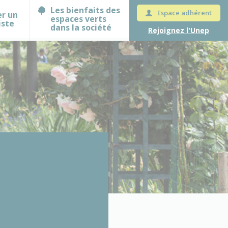
Les bienfaits des
Espace adhérent
er un
espaces verts
iste
dans la société
Rejoignez l'Unep