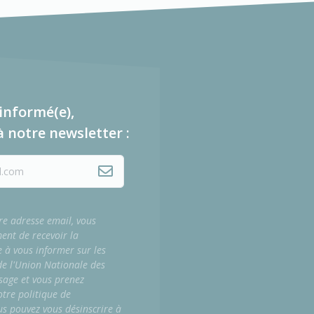
informé(e),
à notre newsletter :
re adresse email, vous
ment de recevoir la
e à vous informer sur les
 de l'Union Nationale des
sage et vous prenez
tre politique de
us pouvez vous désinscrire à