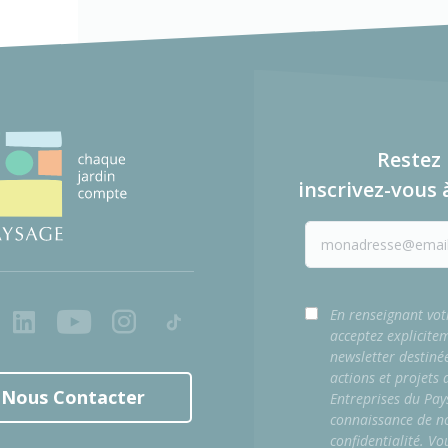
Restez 
inscrivez-vous 
ook
LinkedIn
Youtube
Instagram
Tiktok
En renseignant vot
acceptez explicite
newsletter destiné
actions et projets
Nous Contacter
Entreprises du Pay
connaissance de no
confidentialité. Vo