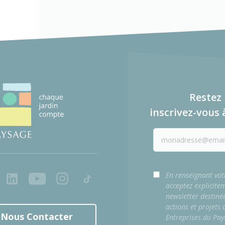
Restez 
inscrivez-vous 
ook
LinkedIn
Youtube
Instagram
Tiktok
En renseignant vot
acceptez explicite
newsletter destiné
actions et projets
Nous Contacter
Entreprises du Pay