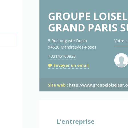
GROUPE LOISE
GRAND PARIS 
5 Rue Auguste Dupin
Votre c
94520 Mandres-les-Roses
+33145100820
Envoyer un email
Site web :
http://www.groupeloiseleur.
L’entreprise