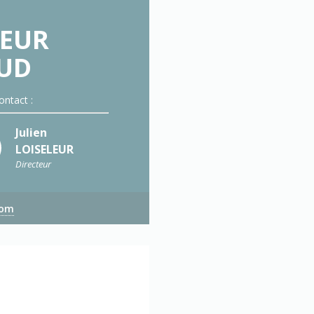
LEUR
SUD
ontact :
Julien
LOISELEUR
Directeur
com