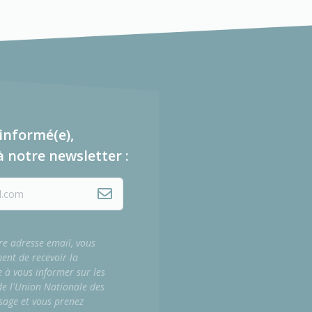
informé(e),
à notre newsletter :
re adresse email, vous
ment de recevoir la
e à vous informer sur les
 de l'Union Nationale des
sage et vous prenez