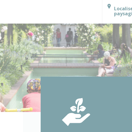
Localis
paysag