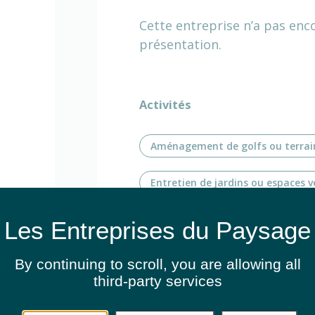
Cette entreprise n’a pas enc
présentation.
Activités
Aménagement de golfs ou terrai
Entretien de jardins ou espaces v
Entretien de jardins ou espaces v
Routes & autoroutes
By continuing to scroll,
you are allowing all
Fauchage / Débroussaillage
third-party services
Création de jardins ou d'espaces 