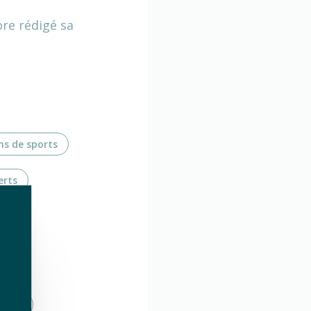
ore rédigé sa
ns de sports
erts
erts
verts