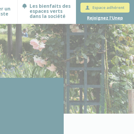
Les bienfaits des
Espace adhérent
er un
espaces verts
iste
dans la société
Rejoignez l'Unep