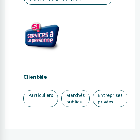
Clientèle
Particuliers
Marchés
Entreprises
publics
privées