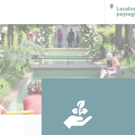
Localis
paysag