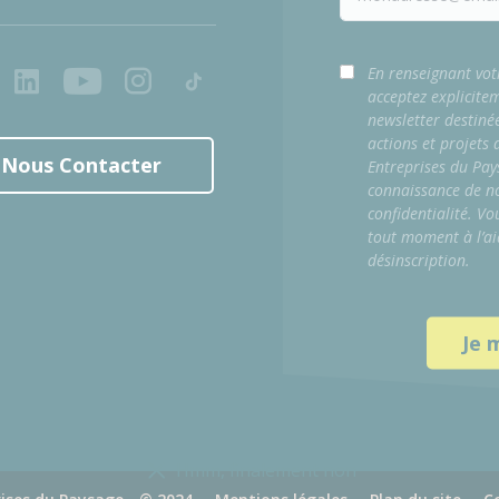
ook
LinkedIn
Youtube
Instagram
Tiktok
En renseignant vot
acceptez explicite
newsletter destiné
actions et projets
Nous Contacter
Entreprises du Pay
connaissance de no
confidentialité. Vo
tout moment à l’ai
désinscription.
Hmm, finalement non