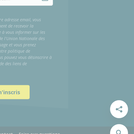
re adresse email, vous
ment de recevoir la
e à vous informer sur les
 de l'Union Nationale des
sage et vous prenez
tre politique de
us pouvez vous désinscrire à
de des liens de