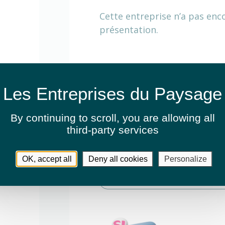
Cette entreprise n’a pas enc
présentation.
Activités
Élagage et abattage
By continuing to scroll,
you are allowing all
Entretien de jardins ou espaces v
third-party services
Fauchage / Débroussaillage
OK, accept all
Deny all cookies
Personalize
Création de jardins ou d'espaces 