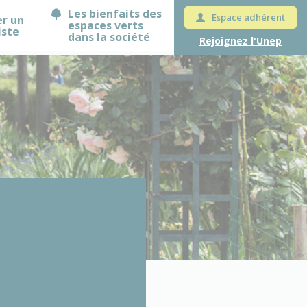
Les bienfaits des
Espace adhérent
er un
espaces verts
iste
dans la société
Rejoignez l'Unep