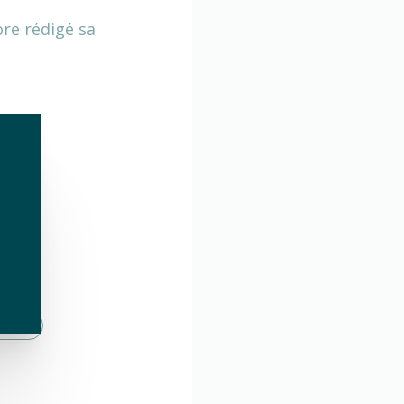
ore rédigé sa
erts
verts