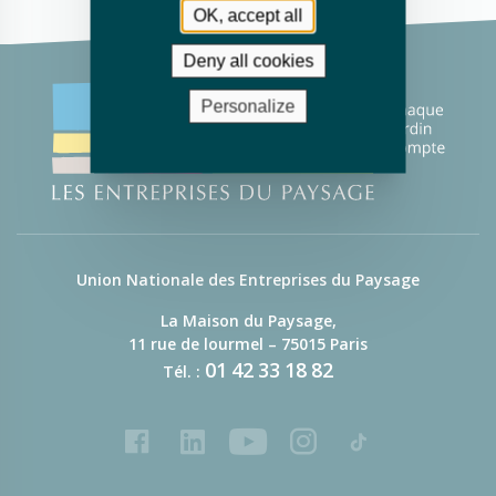
OK, accept all
Deny all cookies
Personalize
Union Nationale des Entreprises du Paysage
La Maison du Paysage,
11 rue de lourmel – 75015 Paris
01
42
33
18
82
Tél. :
Facebook
LinkedIn
Youtube
Instagram
Tiktok